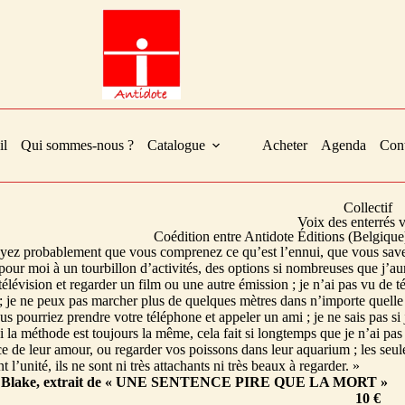
il
Qui sommes-nous ?
Catalogue
Acheter
Agenda
Cont
Collectif
Voix des enterrés 
Coédition entre Antidote Éditions (Belgique
yez probablement que vous comprenez ce qu’est l’ennui, que vous savez
our moi à un tourbillon d’activités, des options si nombreuses que j’aur
 télévision et regarder un film ou une autre émission ; je n’ai pas vu d
r ; je ne peux pas marcher plus de quelques mètres dans n’importe quell
ous pourriez prendre votre téléphone et appeler un ami ; je ne sais pas 
la méthode est toujours la même, cela fait si longtemps que je n’ai pas u
e de leur amour, ou regarder vos poissons dans leur aquarium ; les seule
nt l’unité, ils ne sont ni très attachants ni très beaux à regarder. »
m Blake, extrait de « UNE SENTENCE PIRE QUE LA MORT »
10 €