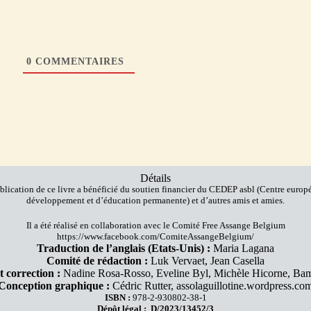
0
COMMENTAIRES
Détails
blication de ce livre a bénéficié du soutien financier du CEDEP asbl (Centre europ
développement et d’éducation permanente) et d’autres amis et amies.
Il a été réalisé en collaboration avec le Comité Free Assange Belgium
https://www.facebook.com/ComiteAssangeBelgium/
Traduction de l’anglais (Etats-Unis) :
Maria Lagana
Comité de rédaction :
Luk Vervaet, Jean Casella
t correction :
Nadine Rosa-Rosso, Eveline Byl, Michèle Hicorne, B
Conception graphique :
Cédric Rutter, assolaguillotine.wordpress.co
ISBN :
978-2-930802-38-1
Dépôt légal : D/2023/13452/3