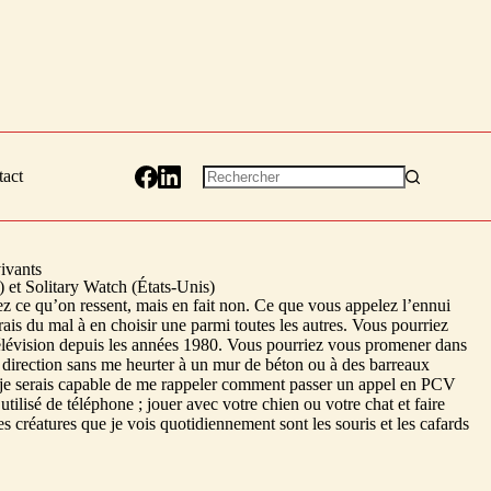
act
vivants
) et Solitary Watch (États-Unis)
 ce qu’on ressent, mais en fait non. Ce que vous appelez l’ennui
ais du mal à en choisir une parmi toutes les autres. Vous pourriez
e télévision depuis les années 1980. Vous pourriez vous promener dans
e direction sans me heurter à un mur de béton ou à des barreaux
si je serais capable de me rappeler comment passer un appel en PCV
tilisé de téléphone ; jouer avec votre chien ou votre chat et faire
s créatures que je vois quotidiennement sont les souris et les cafards