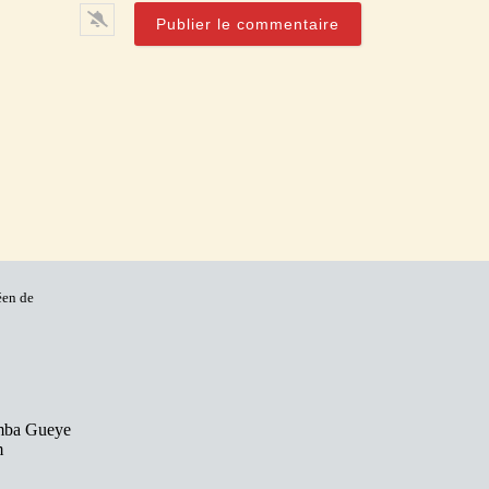
éen de
amba Gueye
m