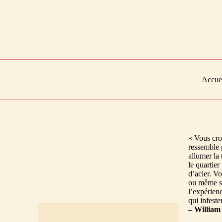
Accue
« Vous cro
ressemble p
allumer la
le quartie
d’acier. V
ou même si 
l’expérienc
qui infeste
– Willia